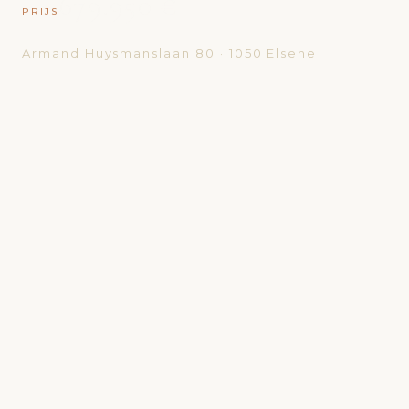
679.950 €
PRIJS
Armand Huysmanslaan 80 · 1050 Elsene
"Stel je voor: ochtendlicht dat door hoge
ramen stroomt, de geur van verse koffie in
een keuken die voelt als een kunstwerk, de
rust van een buurt die bruist maar nooit
jaagt. Dit is geen appartement — dit is een
levensgevoel."